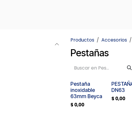
CTOS
SOPORTE
NOSOTROS
CONTACTO
Productos
Accesorios
Pestañas
Pestaña
PESTAÑ
inoxidable
DN63
63mm Beyca
$
0,00
$
0,00