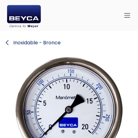
Ir al contenido
Inoxidable - Bronce