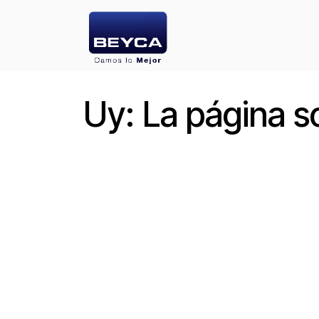
Ir al contenido
INICIO
PRODU
Uy: La página so