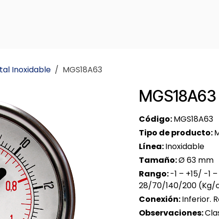
CTOS
SOPORTE
NOSOTROS
CONTACTO
tal Inoxidable
MGS18A63
MGS18A63
Código:
MGS18A63
Tipo de producto:
Línea:
Inoxidable
Tamaño:
Ø 63 mm
Rango:
-1 – +15/ -1 
28/70/140/200 (Kg/
Conexión:
Inferior. 
Observaciones:
Cla