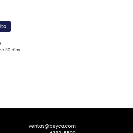
ito
s
de 30 días
ventas@beyca.com