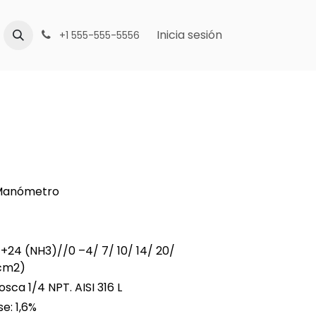
Inicia sesión
+1 555-555-5556
Manómetro
– +24 (NH3)//0 –4/ 7/ 10/ 14/ 20/
cm2)
Rosca 1/4 NPT. AISI 316 L
se: 1,6%